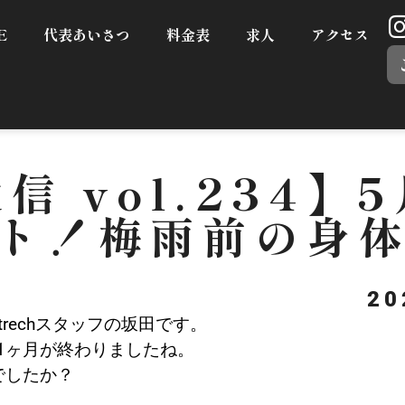
E
代表あいさつ
料金表
求人
アクセス
信 vol.234】
ト！梅雨前の身
2
Strechスタッフの坂田です。
1ヶ月が終わりましたね。
でしたか？