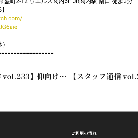
町2-12 ウエルス関内6F JR関内駅 南口 徒歩3分
06】
etch.com/
UJG6aie
定休）
==================
【スタッフ通信 vol.233】仰向け？横向き？「寝る姿勢」の正解
ご利用の流れ