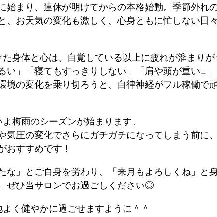
に始まり、連休が明けてからの本格始動。季節外れ
と、お天気の変化も激しく、心身ともに忙しない日
けた身体と心は、自覚している以上に疲れが溜まりが
るい」「寝てもすっきりしない」「肩や頭が重い…」
環境の変化を乗り切ろうと、自律神経がフル稼働で
いよ梅雨のシーズンが始まります。
や気圧の変化でさらにガチガチになってしまう前に
がおすすめです！
たな」とご自身を労わり、「来月もよろしくね」と
、ぜひ当サロンでお過ごしください◎
地よく健やかに過ごせますように＾＾