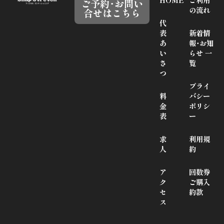
HOME
ご利用
ご予約･お問い
の流れ
合せはこちら
代
表
新着情
あ
報･お知
い
らせ 一
さ
覧
つ
プライ
料
バシー
金
ポリシ
表
ー
求
利用規
人
約
ア
回数券
ク
ご購入
セ
約款
ス