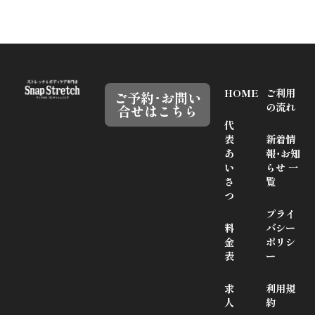
HOME
ご利用
ご予約･お問い
の流れ
合せはこちら
代
表
新着情
あ
報･お知
い
らせ 一
さ
覧
つ
プライ
料
バシー
金
ポリシ
表
ー
求
利用規
人
約