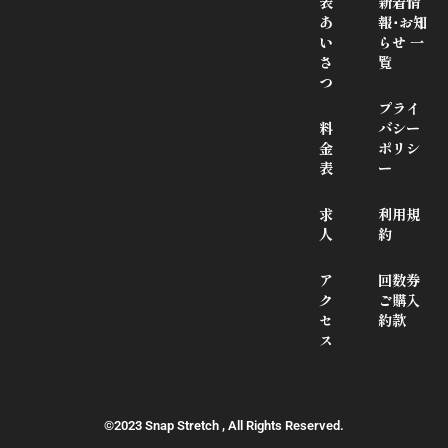
表
新着情
あ
報･お知
い
らせ 一
さ
覧
つ
プライ
料
バシー
金
ポリシ
表
ー
求
利用規
人
約
ア
回数券
ク
ご購入
セ
約款
ス
©2023 Snap Stretch , All Rights Reserved.