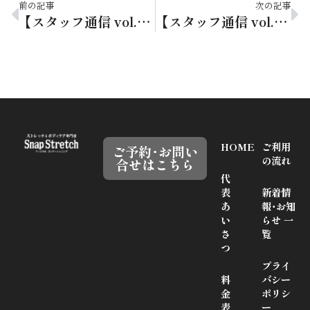
前の記事
次の記事
【スタッフ通信 vol.206】今こそ整えるとき！
【スタッフ通信 vol.208】走った後の脚の重さを防ぐコツ
HOME
ご利用
ご予約･お問い
の流れ
合せはこちら
代
表
新着情
あ
報･お知
い
らせ 一
さ
覧
つ
プライ
料
バシー
金
ポリシ
表
ー