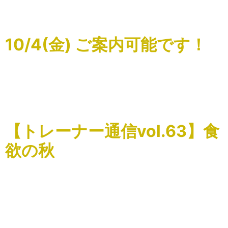
哉選手が来店されました。 現WBCムエタイ世界チャンピオ
ンでもある選手です […]
10/4(金) ご案内可能です！
こんにちはSnap Stretchの関根です。 本日2024/10/4
20:30～のみですが、ご案内可能です。秋らしくなってきま
したので運動始めてみませんか？ ご予約お待ちしておりま
す！ #SnapStretch#スナ […]
【トレーナー通信vol.63】食
欲の秋
こんにちはSnap Stretchの関根です。 まだまだ暑い日が続
いておりますが、そろそろ秋を感じたいですね。これから
楽しみになってくるのが食事。 お魚ラバーの会主賓の私と
しては楽しみでしかたありません。健康を維持向上さ […]