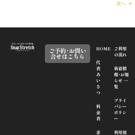
次へ
→
HOME
ご利用
ご予約･お問い
の流れ
合せはこちら
代
表
新着情
あ
報･お知
い
らせ 一
さ
覧
つ
プライ
料
バシー
金
ポリシ
表
ー
求
利用規