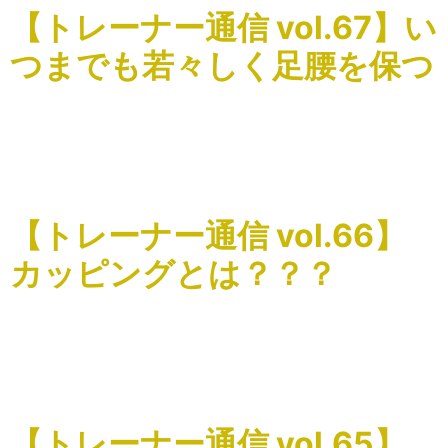
【トレーナー通信 vol.67】い
つまでも若々しく足腰を保つ
こんにちはSnap Stretchの関根です。 健康の為に、ウォー
キングで1日何歩歩く。ランニングで長時間走る。トレーニ
ングで必要以上に追い込んでしまうなど、やればやっただ
け良いと考えてしまう方も少なくないと思います。 […]
【トレーナー通信 vol.66】
カッピングとは？？？
こんにちはSnap Stretchの関根です。 新しいオプションメ
ニュー『俺のカッピング』についてご説明致します。 カッ
ピングとは（吸い玉）を利用して行います。 皮膚に吸い玉
を吸着させて吸引することによって、血液の循環を […]
【トレーナー通信 vol.65】