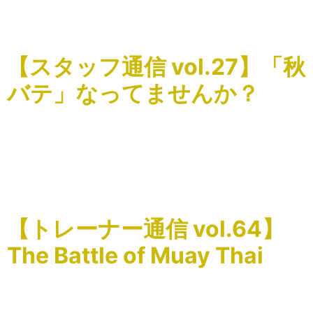
=======================================
色々なお店で施術を受けさせてい […]
【スタッフ通信 vol.27】「秋
バテ」なってませんか？
こんにちは、Snap Strechスタッフの坂田です。 最近何だ
か身体も気分もスッキリしない、と感じてはいませんか？
夏から秋にかけて少しずつ気温が下がってくると夏に溜ま
った疲れがどっと出る「秋バテ」を起こしやすくなりま
[…]
【トレーナー通信 vol.64】
The Battle of Muay Thai
こんにちはSnap Stretchの関根です。 今週末2024/10/13
渋谷のSpotify O-eastで行われるBOM49に出場する奥脇竜