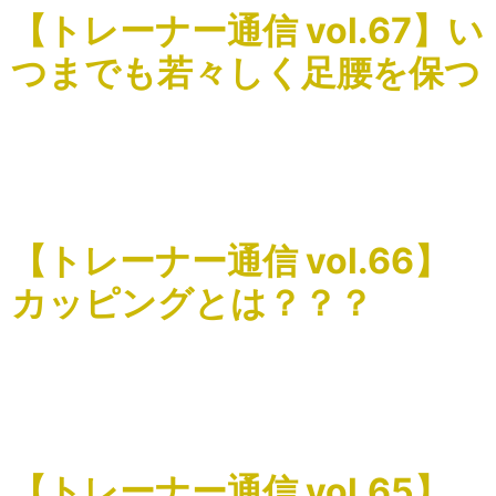
【トレーナー通信 vol.67】い
つまでも若々しく足腰を保つ
こんにちはSnap Stretchの関根です。 健康の為に、ウォー
キングで1日何歩歩く。ランニングで長時間走る。トレーニ
ングで必要以上に追い込んでしまうなど、やればやっただ
け良いと考えてしまう方も少なくないと思います。 […]
【トレーナー通信 vol.66】
カッピングとは？？？
こんにちはSnap Stretchの関根です。 新しいオプションメ
ニュー『俺のカッピング』についてご説明致します。 カッ
ピングとは（吸い玉）を利用して行います。 皮膚に吸い玉
を吸着させて吸引することによって、血液の循環を […]
【トレーナー通信 vol.65】