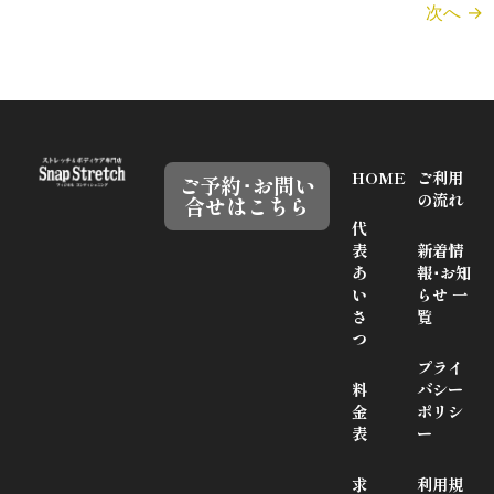
次へ
→
HOME
ご利用
ご予約･お問い
の流れ
合せはこちら
代
表
新着情
あ
報･お知
い
らせ 一
さ
覧
つ
プライ
料
バシー
金
ポリシ
表
ー
求
利用規