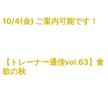
哉選手が来店されました。 現WBCムエタイ世界チャンピオ
ンでもある選手です […]
10/4(金) ご案内可能です！
こんにちはSnap Stretchの関根です。 本日2024/10/4
20:30～のみですが、ご案内可能です。秋らしくなってきま
したので運動始めてみませんか？ ご予約お待ちしておりま
す！ #SnapStretch#スナ […]
【トレーナー通信vol.63】食
欲の秋
こんにちはSnap Stretchの関根です。 まだまだ暑い日が続
いておりますが、そろそろ秋を感じたいですね。これから
楽しみになってくるのが食事。 お魚ラバーの会主賓の私と
しては楽しみでしかたありません。健康を維持向上さ […]