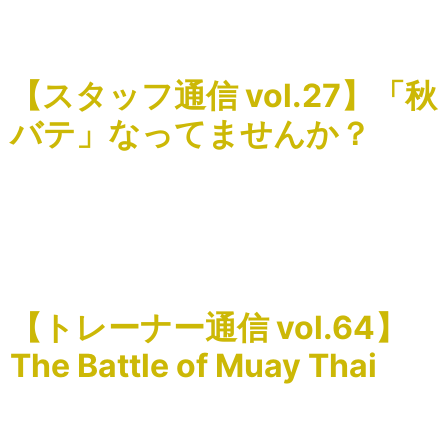
=======================================
色々なお店で施術を受けさせてい […]
【スタッフ通信 vol.27】「秋
バテ」なってませんか？
こんにちは、Snap Strechスタッフの坂田です。 最近何だ
か身体も気分もスッキリしない、と感じてはいませんか？
夏から秋にかけて少しずつ気温が下がってくると夏に溜ま
った疲れがどっと出る「秋バテ」を起こしやすくなりま
[…]
【トレーナー通信 vol.64】
The Battle of Muay Thai
こんにちはSnap Stretchの関根です。 今週末2024/10/13
渋谷のSpotify O-eastで行われるBOM49に出場する奥脇竜