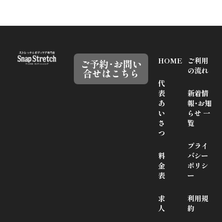
HOME
ご利用
ご予約･お問い
の流れ
合せはこちら
代
表
新着情
あ
報･お知
い
らせ 一
さ
覧
つ
プライ
料
バシー
金
ポリシ
表
ー
求
利用規
人
約