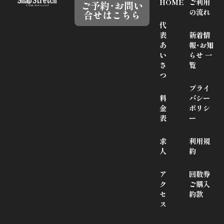
HOME
ご利用
ご予約･お問い
の流れ
合せはこちら
代
表
新着情
あ
報･お知
い
らせ 一
さ
覧
つ
プライ
料
バシー
金
ポリシ
表
ー
求
利用規
人
約
ア
回数券
ク
ご購入
セ
約款
ス