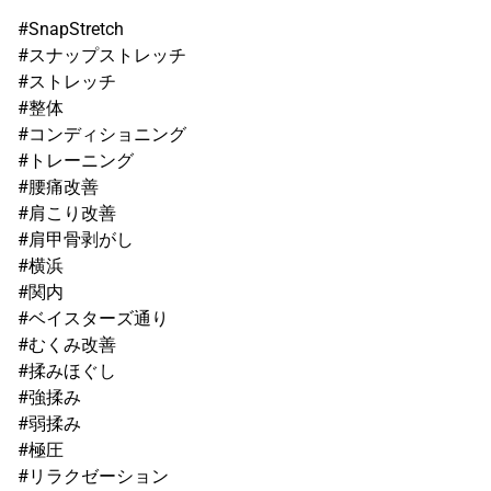
#SnapStretch
#スナップストレッチ
#ストレッチ
#整体
#コンディショニング
#トレーニング
#腰痛改善
#肩こり改善
#肩甲骨剥がし
#横浜
#関内
#ベイスターズ通り
#むくみ改善
#揉みほぐし
#強揉み
#弱揉み
#極圧
#リラクゼーション