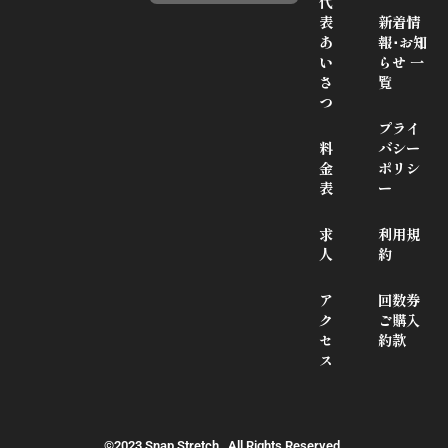
代
表
新着情
あ
報･お知
い
らせ 一
さ
覧
つ
プライ
料
バシー
金
ポリシ
表
ー
求
利用規
人
約
ア
回数券
ク
ご購入
セ
約款
ス
©2023 Snap Stretch , All Rights Reserved.