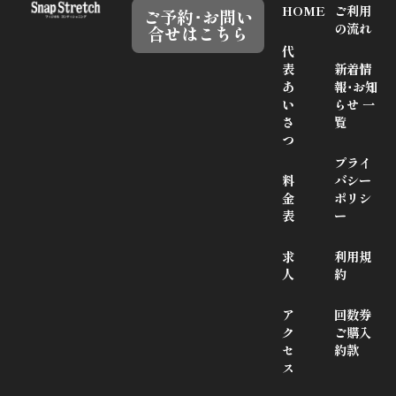
HOME
ご利用
ご予約･お問い
の流れ
合せはこちら
代
表
新着情
あ
報･お知
い
らせ 一
さ
覧
つ
プライ
料
バシー
金
ポリシ
表
ー
求
利用規
人
約
ア
回数券
ク
ご購入
セ
約款
ス