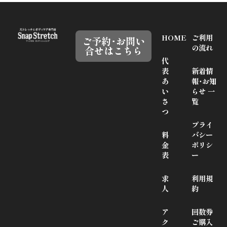
HOME
ご利用
ご予約･お問い
の流れ
合せはこちら
代
表
新着情
あ
報･お知
い
らせ 一
さ
覧
つ
プライ
料
バシー
金
ポリシ
表
ー
求
利用規
人
約
ア
回数券
ク
ご購入