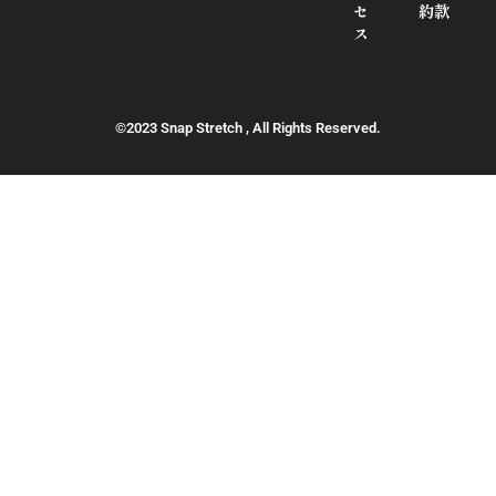
セ
約款
ス
©2023 Snap Stretch , All Rights Reserved.