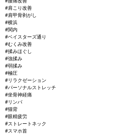
#腰痛改善
#肩こり改善
#肩甲骨剥がし
#横浜
#関内
#ベイスターズ通り
#むくみ改善
#揉みほぐし
#強揉み
#弱揉み
#極圧
#リラクゼーション
#パーソナルストレッチ
#坐骨神経痛
#リンパ
#猫背
#眼精疲労
#ストレートネック
#スマホ首