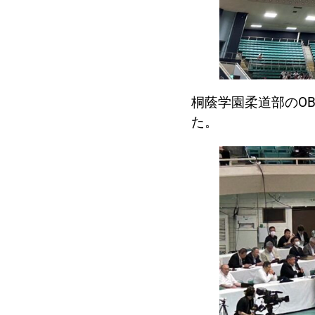
桐蔭学園柔道部のO
た。