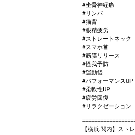
#坐骨神経痛
#リンパ
#猫背
#眼精疲労
#ストレートネック
#スマホ首
#筋膜リリース
#怪我予防
#運動後
#パフォーマンスUP
#柔軟性UP
#疲労回復
#リラクゼーション
=================
【横浜.関内】ストレッチ