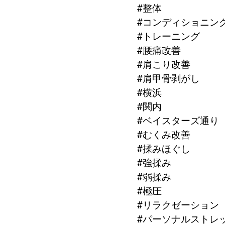
#整体
#コンディショニン
#トレーニング
#腰痛改善
#肩こり改善
#肩甲骨剥がし
#横浜
#関内
#ベイスターズ通り
#むくみ改善
#揉みほぐし
#強揉み
#弱揉み
#極圧
#リラクゼーション
#パーソナルストレ