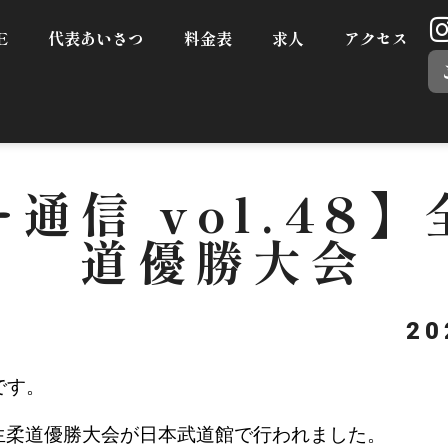
E
代表あいさつ
料金表
求人
アクセス
通信 vol.48
道優勝大会
2
根です。
本学生柔道優勝大会が日本武道館で行われました。