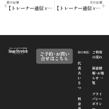
前の記事
次の記事
【トレーナー通信 vol.38】桜の季節
【トレーナー通信 vol.40】アジア選手権優勝
HOME
ご利用
ご予約･お問い
の流れ
合せはこちら
代
表
新着情
あ
報･お知
い
らせ 一
さ
覧
つ
プライ
料
バシー
金
ポリシ
表
ー