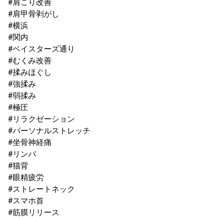
#肩こり改善
#肩甲骨剥がし
#横浜
#関内
#ベイスターズ通り
#むくみ改善
#揉みほぐし
#強揉み
#弱揉み
#極圧
#リラクゼーション
#パーソナルストレッチ
#坐骨神経痛
#リンパ
#猫背
#眼精疲労
#ストレートネック
#スマホ首
#筋膜リリース