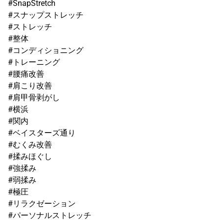
#SnapStretch
#スナップストレッチ
#ストレッチ
#整体
#コンディショニング
#トレーニング
#腰痛改善
#肩こり改善
#肩甲骨剥がし
#横浜
#関内
#ベイスターズ通り
#むくみ改善
#揉みほぐし
#強揉み
#弱揉み
#極圧
#リラクゼーション
#パーソナルストレッチ