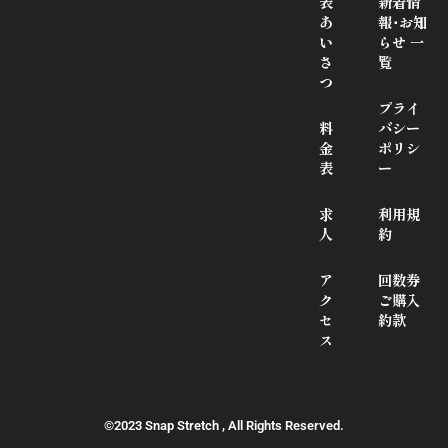
表
新着情
あ
報･お知
い
らせ 一
さ
覧
つ
プライ
料
バシー
金
ポリシ
表
ー
求
利用規
人
約
ア
回数券
ク
ご購入
セ
約款
ス
©2023 Snap Stretch , All Rights Reserved.