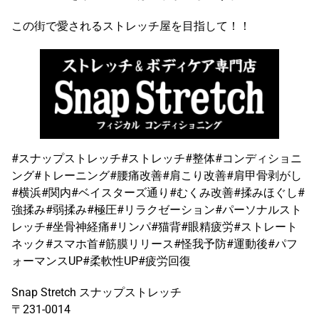
この街で愛されるストレッチ屋を目指して！！
#スナップストレッチ#ストレッチ#整体#コンディショニ
ング#トレーニング#腰痛改善#肩こり改善#肩甲骨剥がし
#横浜#関内#ベイスターズ通り#むくみ改善#揉みほぐし#
強揉み#弱揉み#極圧#リラクゼーション#パーソナルスト
レッチ#坐骨神経痛#リンパ#猫背#眼精疲労#ストレート
ネック#スマホ首#筋膜リリース#怪我予防#運動後#パフ
ォーマンスUP#柔軟性UP#疲労回復
Snap Stretch スナップストレッチ
〒231-0014