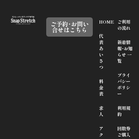
HOME
ご利用
ご予約･お問い
の流れ
合せはこちら
代
表
新着情
あ
報･お知
い
らせ 一
さ
覧
つ
プライ
料
バシー
金
ポリシ
表
ー
求
利用規
人
約
ア
回数券
ク
ご購入