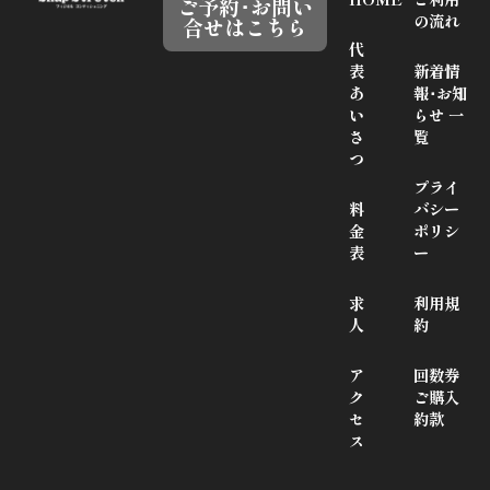
ご予約･お問い
の流れ
合せはこちら
代
表
新着情
あ
報･お知
い
らせ 一
さ
覧
つ
プライ
料
バシー
金
ポリシ
表
ー
求
利用規
人
約
ア
回数券
ク
ご購入
セ
約款
ス