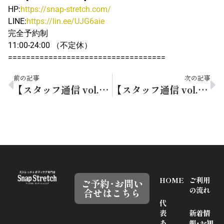
HP:
https://snap-stretch.com/
LINE:
https://lin.ee/UJG6aie
完全予約制
11:00-24:00 （不定休）
===================================
前の記事
次の記事
【スタッフ通信 vol.215】GW明けの「体が重い…」を予防コツするコツ
【スタッフ通信 vol.217】水分補給の習慣を今のうちに！
HOME
ご利用
ご予約･お問い
の流れ
合せはこちら
代
表
新着情
あ
報･お知