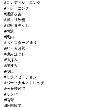
#コンディショニング
#トレーニング
#腰痛改善
#肩こり改善
#肩甲骨剥がし
#横浜
#関内
#ベイスターズ通り
#むくみ改善
#揉みほぐし
#強揉み
#弱揉み
#極圧
#リラクゼーション
#パーソナルストレッチ
#坐骨神経痛
#リンパ
#猫背
#眼精疲労