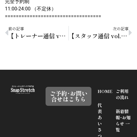
完全予約制
11:00-24:00 （不定休）
===================================
前の記事
次の記事
【トレーナー通信 vol.160】春の訪れを感じる旬の食材三選
【スタッフ通信 vol.182】季節の変わり目、カラダ整えポイント
HOME
ご利用
ご予約･お問い
の流れ
合せはこちら
代
表
新着情
あ
報･お知
い
らせ 一
さ
覧
つ