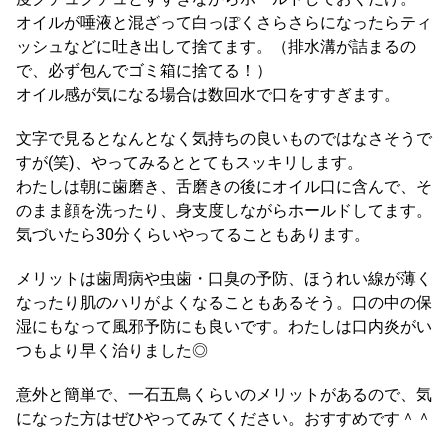
オイルが唾液と混ざって白っぽくさらさらになったらティ
ッシュなどに吐き出して捨てます。（排水溝が詰まるの
で、必ず包んでゴミ箱に捨てる！）
オイル感が気になる場合は数回水で口をすすぎます。
文字で見るとなんとなく気持ちの良いものではなさそうで
すが(笑)、やってみるととてもスッキリします。
わたしは朝に歯磨き、舌磨きの後にオイル口に含んで、そ
のまま顔を洗ったり、身支度しながらホールドしてます。
気づいたら30分くらいやってることもあります。
メリットは歯周病や虫歯・口臭の予防、ほうれい線が薄く
なったり肌のハリがよくなることもあるそう。口の中の保
湿にもなって風邪予防にも良いです。わたしは口内炎がい
つもより早く治りました◎
意外と簡単で、一石五鳥くらいのメリットがあるので、気
になった方はぜひやってみてください。おすすめです＾＾