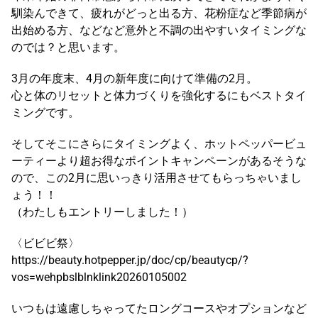
馴染んできて、疲れがどっと出る方、花粉症など季節病が
出始める方、などなど意外と不調の出やすいタイミングな
のでは？と思います。
3月の年度末、4月の新年度に向けて準備の2月。
心と体のリセットと体力づくりを強化するにもベストタイ
ミングです。
そしてそこにさらにタイミングよく、ホットペッパービュ
ーティーより超お得なポイントキャンペーンがあるそうな
ので、この2月に思いっきり活用させてもらっちゃいまし
ょう！！
（わたしもエントリーしました！）
〈ビビビ祭〉
https://beauty.hotpepper.jp/doc/cp/beautycp/?
vos=wehpbslblnklink20260105002
いつもは遠慮しちゃってたロングコースやオプションなど