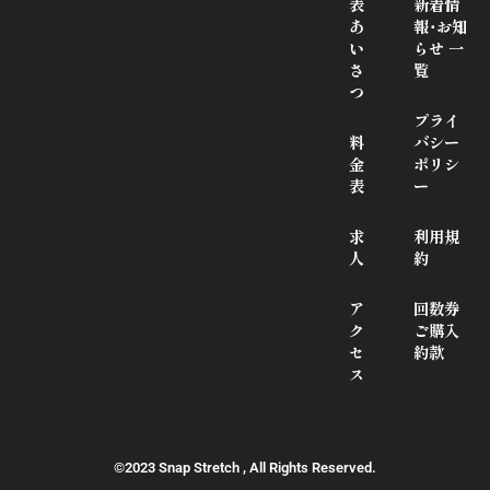
表
新着情
あ
報･お知
い
らせ 一
さ
覧
つ
プライ
料
バシー
金
ポリシ
表
ー
求
利用規
人
約
ア
回数券
ク
ご購入
セ
約款
ス
©2023 Snap Stretch , All Rights Reserved.