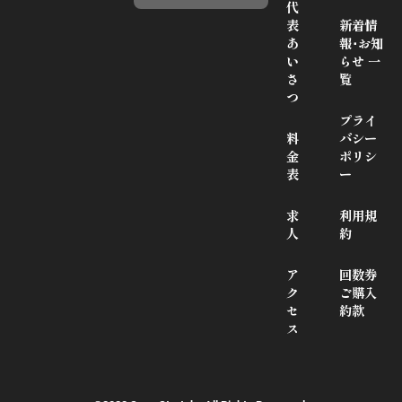
代
表
新着情
あ
報･お知
い
らせ 一
さ
覧
つ
プライ
料
バシー
金
ポリシ
表
ー
求
利用規
人
約
ア
回数券
ク
ご購入
セ
約款
ス